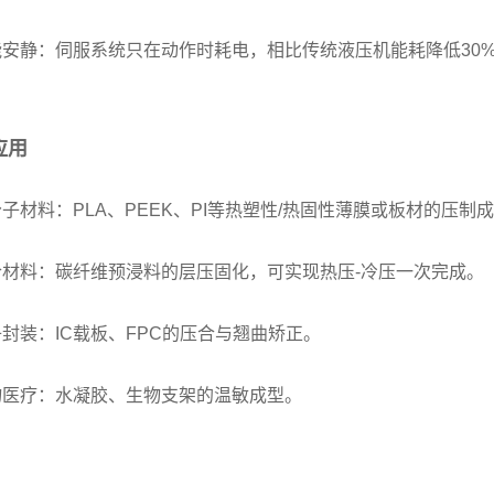
节能安静：伺服系统只在动作时耗电，相比传统液压机能耗降低30%~
应用
高分子材料：PLA、PEEK、PI等热塑性/热固性薄膜或板材的压
复合材料：碳纤维预浸料的层压固化，可实现热压-冷压一次完成。
电子封装：IC载板、FPC的压合与翘曲矫正。
生物医疗：水凝胶、生物支架的温敏成型。