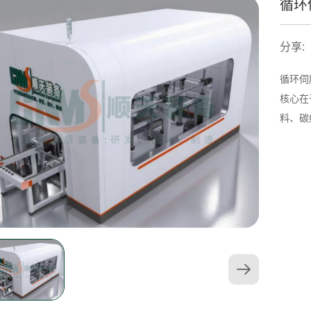
循环
分享:
循环伺
核心在
料、碳