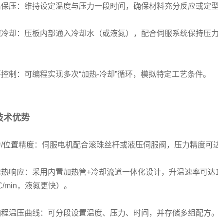
保温保压：维持设定温度与压力一段时间，确保材料充分反应或定
快速冷却：压板内部通入冷却水（或液氮），配合伺服系统保持压
循环控制：可编程实现多次“加热-冷却”循环，模拟特定工艺条件。
技术优势
压力/位置精度：伺服电机配合滚珠丝杆或液压伺服阀，压力精度可达±0
快速热响应：采用内置加热管+冷却流道一体化设计，升温速率可达1
5℃/min，液氮更快）。
可编程温压曲线：可分段设置温度、压力、时间，并存储多组配方