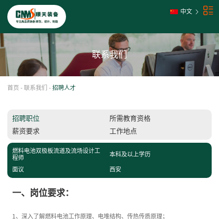
中文
联系我们
首页
-
联系我们
-
招聘人才
招聘职位
所需教育资格
薪资要求
工作地点
燃料电池双极板流道及流场设计工
本科及以上学历
程师
面议
西安
一、岗位要求：
1、深入了解燃料电池工作原理、电堆结构、传热传质原理；