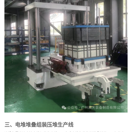
三、电堆堆叠组装压堆生产线