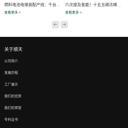
燃料电池电堆装配产线：千台量产如何守住一致性？
六次提及氢能！十五五碳达峰方案重构氢能产业发展
查看更多 >
查看更多 >
关于顺天
公司简介
发展历程
工厂展示
我们的优势
我们的荣誉
专利证书