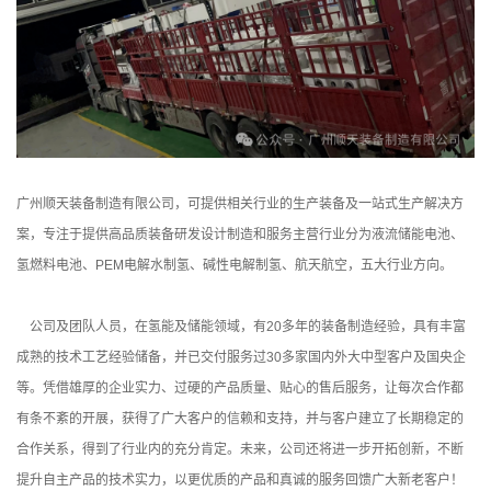
广州顺天装备制造有限公司，可提供相关行业的生产装备及一站式生产解决方
案，专注于提供高品质装备研发设计制造和服务主营行业分为液流储能电池、
氢燃料电池、PEM电解水制氢、碱性电解制氢、航天航空，五大行业方向。
公司及团队人员，在氢能及储能领域，有20多年的装备制造经验，具有丰富
成熟的技术工艺经验储备，并已交付服务过30多家国内外大中型客户及国央企
等。凭借雄厚的企业实力、过硬的产品质量、贴心的售后服务，让每次合作都
有条不紊的开展，获得了广大客户的信赖和支持，并与客户建立了长期稳定的
合作关系，得到了行业内的充分肯定。未来，公司还将进一步开拓创新，不断
提升自主产品的技术实力，以更优质的产品和真诚的服务回馈广大新老客户！