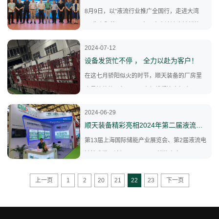
8月9日，以“液流行业推广全国行，走进大湾
区”为主题的CFE2024中国南方液流电池储能公
益沙龙在广州圆满落幕。
2024-07-12
设备发货忙不停 ， 全力以赴为客户！
在这七月骄阳似火的时节，顺天装备的厂房里
也是忙的热火朝天，工人师傅们连夜加班，紧
张的进行着设备调试和发货工作。在这热情似
2024-06-29
火的时节里，公司的销售订单猛增，为满足持
顺天装备精彩亮相2024年第二届液流电池技术发展论坛
续火热的订单需求，公司各个部门紧密协同，
第13届上海国际储能产业展览会、第2届液流电
全力以赴为客户，持续不断忙发货。
池技术发展论坛、2024亚洲储能大会于6月25
日-26日上海新国际博览中心召开。顺天装备精
上一页
1
2
20
21
22
23
下一页
彩亮相展会，与行业伙伴携手，共同推动液流
电池产业迈向新的高峰。