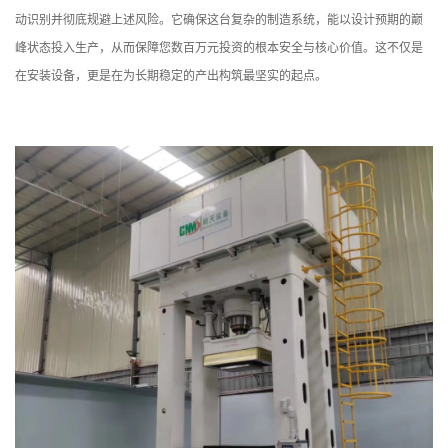
动识别并彻底规避上述风险。它确保这台复杂的制造系统，能以设计预期的巅
峰状态投入生产，从而保障您数百万元投资的根本安全与核心价值。这不仅是
在安装设备，更是在为长期稳定的产出构筑最坚实的起点。