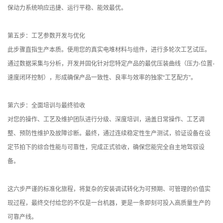
保动力系统响应迅捷、运行平稳、能效最优。
第五步：工艺参数开发与优化
此步骤直指生产本质。使用您的真实电堆材料与组件，进行多轮次工艺试压。
通过数据采集与分析，开发并固化针对您特定产品的最优压装曲线（压力-位置-
速度闭环控制），形成确保产品一致性、良率与效率的独家“工艺配方”。
第六步：全面培训与最终验收
对您的操作、工艺及维护团队进行分级、深度培训，涵盖日常操作、工艺调
整、预防性维护及故障诊断。最终，通过连续稳定性生产测试，验证设备在设
定节拍下的综合性能与可靠性，完成正式验收，确保您能完全自主地驾驭设
备。
这六步严谨的标准化旅程，将复杂的安装调试转化为可预期、可管理的价值实
现过程，最终交付给您的不仅是一台机器，更是一条即刻可投入高质量生产的
可靠产线。