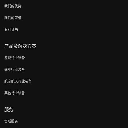
我们的优势
我们的荣誉
专利证书
产品及解决方案
氢能行业装备
储能行业装备
航空航天行业装备
其他行业装备
服务
售后服务