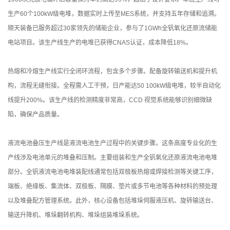
生产60个100kW级电堆，数据实时上传至MES系统，并支持五年存储和追溯。
顺天装备已服务超过30家领先的储能企业，参与了1GWh全钒氧化还原流储能
电站项目。该生产线生产的电堆已获得CNAS认证，成本降低18%。
热熔和冷熔生产线实行全闭环流程，包含多个步骤。配备旋转输送机和提升机
构，流程无缝衔接。全程需人工干预，日产能达50 100kW级电堆，较半自动化
线提升200%。该生产线的检测精度非常高，CCD 视觉系统能够识别细微缺
陷，确保产品质量。
液流电池叠压生产线是液流电池生产过程中的关键步骤。这条高度专业化的生
产线涉及电池单元的堆叠和压制。主要组装和生产全钒氧化还原液流电池电堆
部分。全钒液流电池电堆装配线通常包括双极板热熔或焊接检测等关键工序，
端板、绝缘板、集流体、双极板、隔膜、垫片或多节电池等各种材料的预处理
以及堆叠配方管理系统。此外，核心设备包括堆垛伺服液压机、旋转输送台、
输送升降机、堆垛翻转机构、堆垛组装堆垛系统。