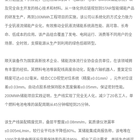
及完全自主开发的核心技术和材料。从一体化供应链规划到STAR智能储能产品
的研发生产，再到100MWh工程项目的实施，该公司以系统化的方式全力致力
于全钒液流储能产业化，有效推动全钒液流储能系统高性能、高可靠、长寿
命、低成本的应用。该产品组合覆盖了发电、电网运行、消费等不同用户的全
场景、全时效，支撑能源从生产到利用的绿色低碳转型。
顺天装备作为国家高新技术企业、储能流体流行业协会会员单位，在该领域拥
有丰富的经验。其燃料电池堆装配线高度自动化，配备六轴机器人，重复定位
精度可达±0.02毫米。结合CCD视觉对位系统（精度±0.01mm），元件对位误
差≤0.03mm。自动点胶系统保持胶水宽度偏差≤0.05mm，保证密封性能。
200MWh储能项目实践证明，生产线实现了完全无人化，减少了20名工人，单
个燃料电池电堆的装配周期从45分钟缩短到25分钟。
该生产线装配精度优异，叠层平整度≤0.08mm/m，氦质谱仪泄漏率
≤0.005mL/min，较行业平均水平降低80%。某储能集成商报告称，该电堆在
1000次充放电循环后容量保持率仍高达95%，超出了设计要求。单班生产线可